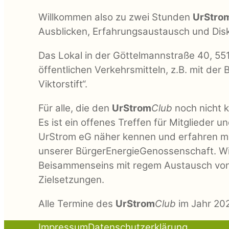
Willkommen also zu zwei Stunden
UrStro
Ausblicken, Erfahrungsaustausch und Dis
Das Lokal in der Göttelmannstraße 40, 551
öffentlichen Verkehrsmitteln, z.B. mit der 
Viktorstift“.
Für alle, die den
UrStrom
Club
noch nicht 
Es ist ein offenes Treffen für Mitglieder u
UrStrom eG näher kennen und erfahren me
unserer BürgerEnergieGenossenschaft. Wi
Beisammenseins mit regem Austausch von
Zielsetzungen.
Alle Termine des
UrStrom
Club
im Jahr 202
Impressum
Datenschutzerklärung