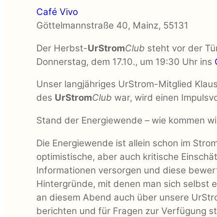
Café Vivo
Göttelmannstraße 40, Mainz, 55131
Der Herbst-
UrStrom
Club
steht vor der Tür
Donnerstag, dem 17.10., um 19:30 Uhr ins
Unser langjähriges UrStrom-Mitglied Klaus
des
UrStrom
Club
war, wird einen Impulsv
Stand der Energiewende – wie kommen wi
Die Energiewende ist allein schon im Stro
optimistische, aber auch kritische Einsch
Informationen versorgen und diese bewert
Hintergründe, mit denen man sich selbst e
an diesem Abend auch über unsere UrStro
berichten und für Fragen zur Verfügung s