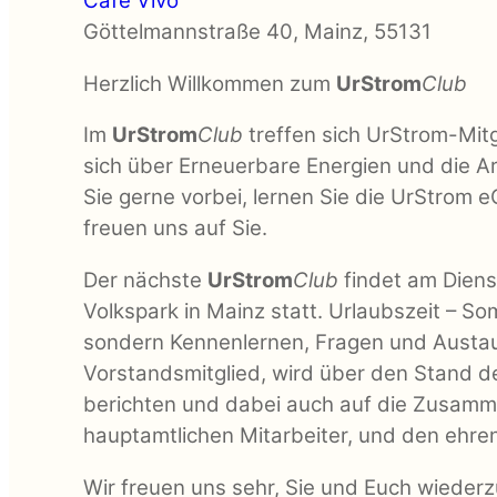
Café Vivo
Göttelmannstraße 40, Mainz, 55131
Herzlich Willkommen zum
UrStrom
Club
Im
UrStrom
Club
treffen sich UrStrom-Mitg
sich über Erneuerbare Energien und die 
Sie gerne vorbei, lernen Sie die UrStrom e
freuen uns auf Sie.
Der nächste
UrStrom
Club
findet am Diens
Volkspark in Mainz statt. Urlaubszeit – So
sondern Kennenlernen, Fragen und Austaus
Vorstandsmitglied, wird über den Stand d
berichten und dabei auch auf die Zusamme
hauptamtlichen Mitarbeiter, und den ehre
Wir freuen uns sehr, Sie und Euch wiede