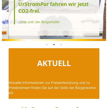
UrStrom
Pur
fahren wir jetzt
CO2-frei.
Jutta und Jan Burgsmüller
AKTUELL
Aktuelle Informationen zur Preisentwicklung und zu
Preisbremsen finden Sie auf der Seite der
Bürgerwerke
eG
.